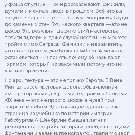
украшают улицы — они рассказывают, как жили,
думали и мечтали люди в прошлом.
Всё, что вы
видите в Барселоне — от безумных кривых Гауди
до каменных стен Готического квартала — это не
декор. Это результат десятилетий мастерства,
политики, веры и даже случайностей. Вы можете
пройти мимо Саграды Фамилии и не заметить,
что она строится уже больше 140 лет. А можете
остановиться — и понять, почему её называют
«храмом, который не закончили, потому что не
хватило времени».
Но архитектура — это не только Европа. В Вене
Рингштрассе
,
круговая дорога, обрамлённая
императорскими дворцами, театрами и банками
XIX века
— это не просто шоссе, а музей под
открытым небом. Здесь каждое здание — как
страница из учебника по истории империи
Габсбургов. А
Шёнбрунн
,
бывшая летняя
резиденция австрийских правителей, с её садами,
фонтанами и залами, где когда-то играли Моцарт