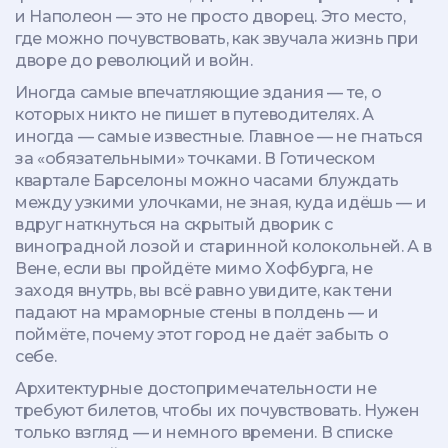
и Наполеон
— это не просто дворец. Это место,
где можно почувствовать, как звучала жизнь при
дворе до революций и войн.
Иногда самые впечатляющие здания — те, о
которых никто не пишет в путеводителях. А
иногда — самые известные. Главное — не гнаться
за «обязательными» точками. В Готическом
квартале Барселоны можно часами блуждать
между узкими улочками, не зная, куда идёшь — и
вдруг наткнуться на скрытый дворик с
виноградной лозой и старинной колокольней. А в
Вене, если вы пройдёте мимо Хофбурга, не
заходя внутрь, вы всё равно увидите, как тени
падают на мраморные стены в полдень — и
поймёте, почему этот город не даёт забыть о
себе.
Архитектурные достопримечательности не
требуют билетов, чтобы их почувствовать. Нужен
только взгляд — и немного времени. В списке