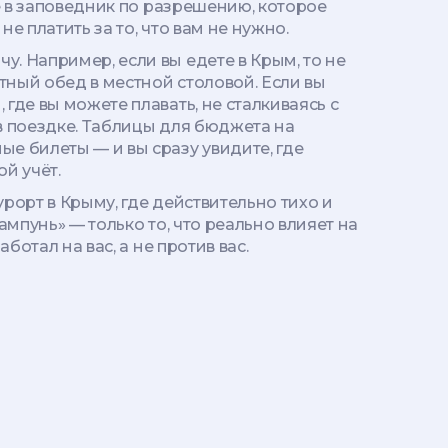
те в заповедник по разрешению, которое
не платить за то, что вам не нужно.
у. Например, если вы едете в Крым, то не
стный обед в местной столовой. Если вы
 где вы можете плавать, не сталкиваясь с
в поездке
.
Таблицы для бюджета
на
ые билеты — и вы сразу увидите, где
й учёт.
урорт в Крыму, где действительно тихо и
шампунь» — только то, что реально влияет на
ботал на вас, а не против вас.