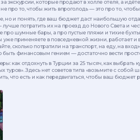
те за экскурсии, которые продают в холле отеля, а идё
не про то, чтобы жить впроголодь — это про то, чтобы 
, но и понять, где ваш бюджет даст наибольшую отдач
 лучше потратить их на проезд до Нового Света и че
е про шумные бары, а про пустые пляжи и тихие бухты,
ы уже применяете в повседневной жизни, работает и 
е, сколько потратили на транспорт, на еду, на входн
 быть финансовым гением — достаточно вести просто
ы: как отдохнуть в Турции за 25 тысяч, как выбрать к
ых туров». Здесь нет советов типа «возьмите с собой 
ить, что есть и как передвигаться, чтобы ваш бюджет ра