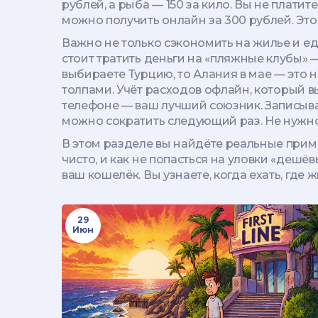
рублей, а рыба — 150 за кило. Вы не плати
можно получить онлайн за 300 рублей.
Это 
Важно не только сэкономить на жилье и еде
стоит тратить деньги на «пляжные клубы» —
выбираете Турцию, то Алания в мае — это н
толпами.
Учёт расходов офлайн
,
который в
телефоне — ваш лучший союзник. Записывайт
можно сократить следующий раз.
Не нужно
В этом разделе вы найдёте реальные пример
чисто, и как не попасться на уловки «дешёв
ваш кошелёк. Вы узнаете, когда ехать, где ж
29
Июн