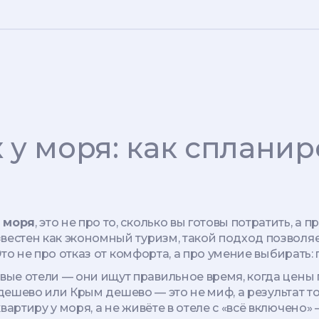
 у моря: как спланир
 моря
,
это не про то, сколько вы готовы потратить, а п
звестен как
экономный туризм
, такой подход позволя
то не про отказ от комфорта, а про умение выбирать: г
вые отели — они ищут
правильное время
,
когда цены 
 дешево
или
Крым дешево
— это не миф, а результат то
артиру у моря, а не живёте в отеле с «всё включено» 