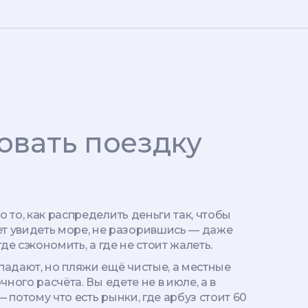
овать поездку
ро то, как распределить деньги так, чтобы
ет увидеть море, не разорившись — даже
де сэкономить, а где не стоит жалеть.
падают, но пляжи ещё чистые, а местные
чного расчёта. Вы едете не в июле, а в
— потому что есть рынки, где арбуз стоит 60