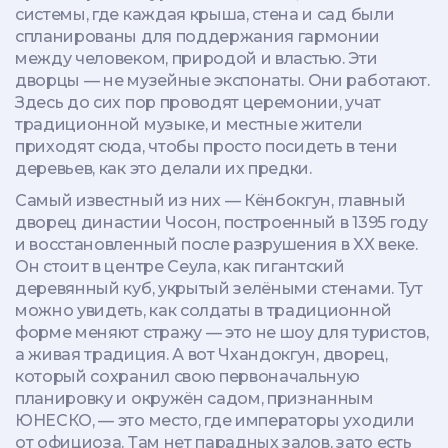
системы, где каждая крыша, стена и сад были
спланированы для поддержания гармонии
между человеком, природой и властью.
Эти
дворцы — не музейные экспонаты. Они работают.
Здесь до сих пор проводят церемонии, учат
традиционной музыке, и местные жители
приходят сюда, чтобы просто посидеть в тени
деревьев, как это делали их предки.
Самый известный из них —
Кёнбокгун
,
главный
дворец династии Чосон, построенный в 1395 году
и восстановленный после разрушения в XX веке
.
Он стоит в центре Сеула, как гигантский
деревянный куб, укрытый зелёными стенами. Тут
можно увидеть, как солдаты в традиционной
форме меняют стражу — это не шоу для туристов,
а живая традиция. А вот
Чхандокгун
,
дворец,
который сохранил свою первоначальную
планировку и окружён садом, признанным
ЮНЕСКО
, — это место, где императоры уходили
от официоза. Там нет парадных залов, зато есть