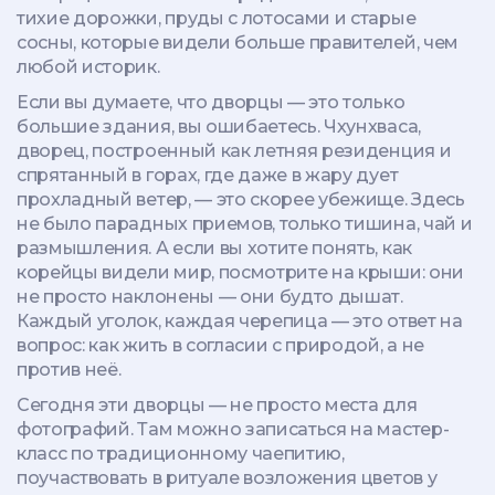
тихие дорожки, пруды с лотосами и старые
сосны, которые видели больше правителей, чем
любой историк.
Если вы думаете, что дворцы — это только
большие здания, вы ошибаетесь.
Чхунхваса
,
дворец, построенный как летняя резиденция и
спрятанный в горах, где даже в жару дует
прохладный ветер
, — это скорее убежище. Здесь
не было парадных приемов, только тишина, чай и
размышления. А если вы хотите понять, как
корейцы видели мир, посмотрите на крыши: они
не просто наклонены — они будто дышат.
Каждый уголок, каждая черепица — это ответ на
вопрос: как жить в согласии с природой, а не
против неё.
Сегодня эти дворцы — не просто места для
фотографий. Там можно записаться на мастер-
класс по традиционному чаепитию,
поучаствовать в ритуале возложения цветов у