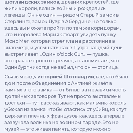
шотландских замков
,
древних крепостей, где
жили короли, велись войны и рождались
легенды
. Он не один — рядом Старый замок в
Стерлинге, замок Дувр в Абердине, но только
здесь вы можете пройти по тем же коридорам,
что и королева Мария Стюарт, увидеть пушку
Монс Мег, которая стреляла на расстояние в
километр, и услышать, как в 11 утра каждый день
выстреливает «Один о’clock Gun» — пушка,
которая не просто стреляет, а напоминает, что
Эдинбург никогда не забыл, что он — столица.
Связь между
историей Шотландии
,
всё, что было
до и после объединения с Англией, живёт в
камнях этого замка
— от битвы за независимость
до тайных заговоров. Тут не просто выставлены
доспехи — тут рассказывают, как мальчик-король
убежал из замка, чтобы спастись от убийц, как тут
держали пленных французов, как здесь впервые
зазвучала волынка на военном параде. Это не
музей — это живая память, которую можно