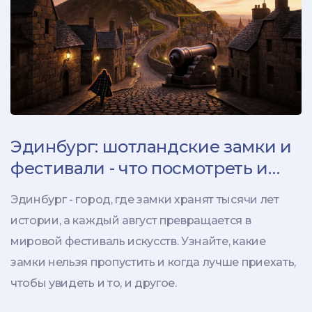
Эдинбург: шотландские замки и
фестивали - что посмотреть и
когда ехать
Эдинбург - город, где замки хранят тысячи лет
истории, а каждый август превращается в
мировой фестиваль искусств. Узнайте, какие
замки нельзя пропустить и когда лучше приехать,
чтобы увидеть и то, и другое.