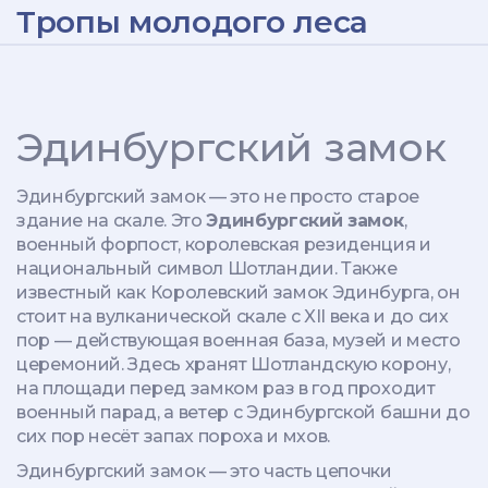
Тропы молодого леса
Эдинбургский замок
Эдинбургский замок — это не просто старое
здание на скале. Это
Эдинбургский замок
,
военный форпост, королевская резиденция и
национальный символ Шотландии
. Также
известный как
Королевский замок Эдинбурга
, он
стоит на вулканической скале с XII века и до сих
пор — действующая военная база, музей и место
церемоний.
Здесь хранят Шотландскую корону,
на площади перед замком раз в год проходит
военный парад, а ветер с Эдинбургской башни до
сих пор несёт запах пороха и мхов.
Эдинбургский замок — это часть цепочки