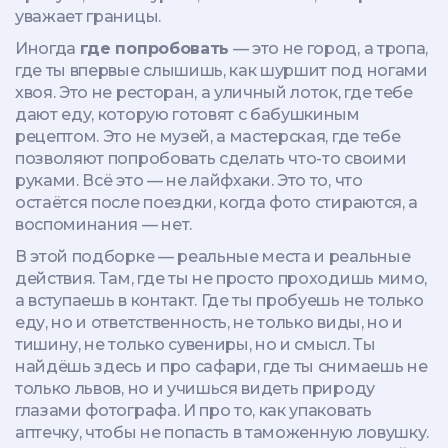
уважает границы.
Иногда
где попробовать
— это не город, а тропа,
где ты впервые слышишь, как шуршит под ногами
хвоя. Это не ресторан, а уличный лоток, где тебе
дают еду, которую готовят с бабушкиным
рецептом. Это не музей, а мастерская, где тебе
позволяют попробовать сделать что-то своими
руками. Всё это — не лайфхаки. Это то, что
остаётся после поездки, когда фото стираются, а
воспоминания — нет.
В этой подборке — реальные места и реальные
действия. Там, где ты не просто проходишь мимо,
а вступаешь в контакт. Где ты пробуешь не только
еду, но и ответственность, не только виды, но и
тишину, не только сувениры, но и смысл. Ты
найдёшь здесь и про сафари, где ты снимаешь не
только львов, но и учишься видеть природу
глазами фотографа. И про то, как упаковать
аптечку, чтобы не попасть в таможенную ловушку.