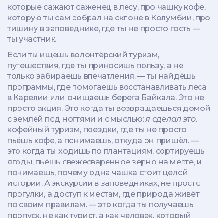
которые сажают саженец в лесу, про чашку кофе,
которую ты сам собрал на склоне в Колумбии, про
тишину в заповеднике, где ты не просто гость —
ты участник.
Если ты ищешь
волонтёрский туризм
,
путешествия, где ты приносишь пользу, а не
только забираешь впечатления
.
— ты найдёшь
программы, где помогаешь восстанавливать леса
в Карелии или очищаешь берега Байкала. Это не
просто акция. Это когда ты возвращаешься домой
с землёй под ногтями и с мыслью:
я сделал это
.
кофейный туризм
,
поездки, где ты не просто
пьёшь кофе, а понимаешь, откуда он пришёл
.
—
это когда ты ходишь по плантациям, сортируешь
ягоды, пьёшь свежесваренное зерно на месте, и
понимаешь, почему одна чашка стоит целой
истории. А
экскурсии в заповедниках
,
не просто
прогулки, а доступ к местам, где природа живёт
по своим правилам
.
— это когда ты получаешь
пропуск, не как турист, а как человек, который