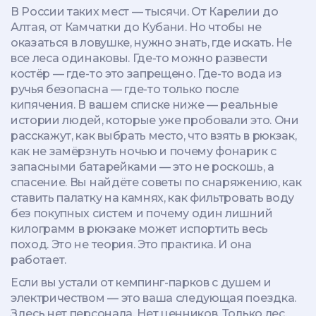
В России таких мест — тысячи. От Карелии до
Алтая, от Камчатки до Кубани. Но чтобы не
оказаться в ловушке, нужно знать, где искать. Не
все леса одинаковы. Где-то можно развести
костёр — где-то это запрещено. Где-то вода из
ручья безопасна — где-то только после
кипячения. В вашем списке ниже — реальные
истории людей, которые уже пробовали это. Они
расскажут, как выбрать место, что взять в рюкзак,
как не замёрзнуть ночью и почему фонарик с
запасными батарейками — это не роскошь, а
спасение. Вы найдёте советы по снаряжению, как
ставить палатку на камнях, как фильтровать воду
без покупных систем и почему один лишний
килограмм в рюкзаке может испортить весь
поход. Это не теория. Это практика. И она
работает.
Если вы устали от кемпинг-парков с душем и
электричеством — это ваша следующая поездка.
Здесь нет персонала. Нет ценников. Только лес,