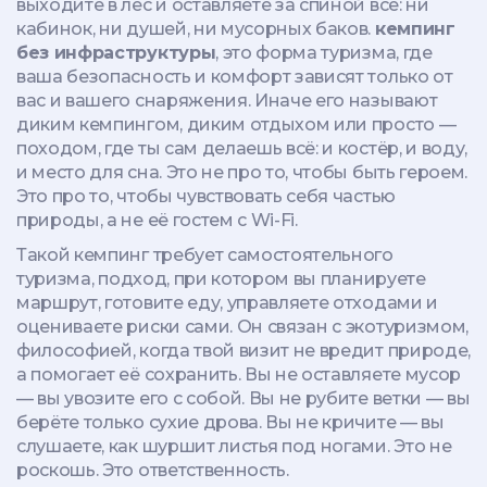
выходите в лес и оставляете за спиной всё: ни
кабинок, ни душей, ни мусорных баков.
кемпинг
без инфраструктуры
,
это форма туризма, где
ваша безопасность и комфорт зависят только от
вас и вашего снаряжения
. Иначе его называют
диким кемпингом, диким отдыхом или просто —
походом, где ты сам делаешь всё: и костёр, и воду,
и место для сна
. Это не про то, чтобы быть героем.
Это про то, чтобы чувствовать себя частью
природы, а не её гостем с Wi-Fi.
Такой кемпинг требует
самостоятельного
туризма
,
подход, при котором вы планируете
маршрут, готовите еду, управляете отходами и
оцениваете риски сами
. Он связан с
экотуризмом
,
философией, когда твой визит не вредит природе,
а помогает её сохранить
. Вы не оставляете мусор
— вы увозите его с собой. Вы не рубите ветки — вы
берёте только сухие дрова. Вы не кричите — вы
слушаете, как шуршит листья под ногами. Это не
роскошь. Это ответственность.