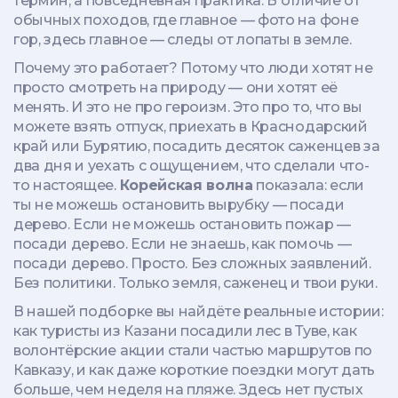
термин, а повседневная практика. В отличие от
обычных походов, где главное — фото на фоне
гор, здесь главное — следы от лопаты в земле.
Почему это работает? Потому что люди хотят не
просто смотреть на природу — они хотят её
менять. И это не про героизм. Это про то, что вы
можете взять отпуск, приехать в Краснодарский
край или Бурятию, посадить десяток саженцев за
два дня и уехать с ощущением, что сделали что-
то настоящее.
Корейская волна
показала: если
ты не можешь остановить вырубку — посади
дерево. Если не можешь остановить пожар —
посади дерево. Если не знаешь, как помочь —
посади дерево. Просто. Без сложных заявлений.
Без политики. Только земля, саженец и твои руки.
В нашей подборке вы найдёте реальные истории:
как туристы из Казани посадили лес в Туве, как
волонтёрские акции стали частью маршрутов по
Кавказу, и как даже короткие поездки могут дать
больше, чем неделя на пляже. Здесь нет пустых