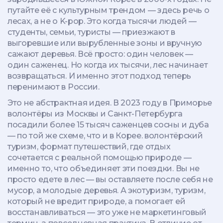
путайте её с культурным трендом — здесь речь о
лесах, а не о K-pop. Это когда тысячи людей —
студенты, семьи, туристы — приезжают в
выгоревшие или вырубленные зоны и вручную
сажают деревья. Всё просто: один человек —
один саженец. Но когда их тысячи, лес начинает
возвращаться. И именно этот подход теперь
перенимают в России.
Это не абстрактная идея. В 2023 году в Приморье
волонтёры из Москвы и Санкт-Петербурга
посадили более 15 тысяч саженцев сосны и дуба
— по той же схеме, что и в Корее.
волонтёрский
туризм
,
формат путешествий, где отдых
сочетается с реальной помощью природе
—
именно то, что объединяет эти поездки. Вы не
просто едете в лес — вы оставляете после себя не
мусор, а молодые деревья. А
экотуризм
,
туризм,
который не вредит природе, а помогает ей
восстанавливаться
— это уже не маркетинговый