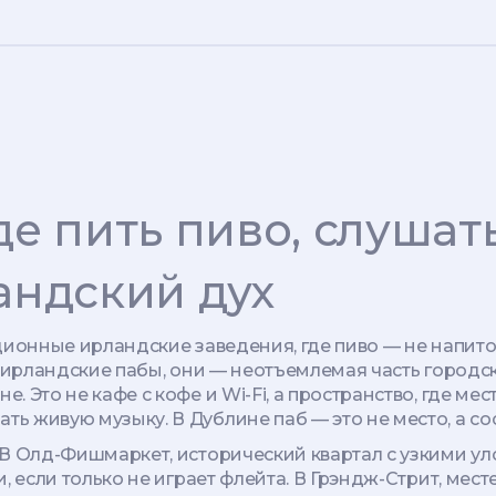
де пить пиво, слушат
андский дух
ионные ирландские заведения, где пиво — не напиток,
ирландские пабы
, они — неотъемлемая часть городск
ане
. Это не кафе с кофе и Wi-Fi, а пространство, где 
ть живую музыку. В Дублине паб — это не место, а со
 В
Олд-Фишмаркет
,
исторический квартал с узкими у
, если только не играет флейта. В
Грэндж-Стрит
,
месте