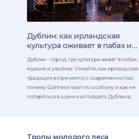
Дублин: как ирландская
культура оживает в пабах и
улицах столицы
Дублин - город, где культура живёт в пабах,
музыке и улыбках. Узнайте, как ирландская
традиция встречается с современностью,
почему Guinness пьют по особому и как не
потеряться в шуме настоящего Дублина.
Тропы молодого леса