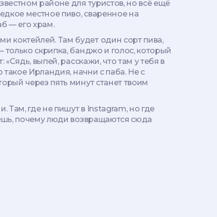
звестном районе для туристов, но всё ещё
 редкое местное пиво, сваренное на
б — его храм.
и коктейлей. Там будет один сорт пива,
— только скрипка, банджо и голос, который
 «Сядь, выпей, расскажи, что там у тебя в
о такое Ирландия, начни с паба. Не с
оторый через пять минут станет твоим
 Там, где не пишут в Instagram, но где
ймёшь, почему люди возвращаются сюда