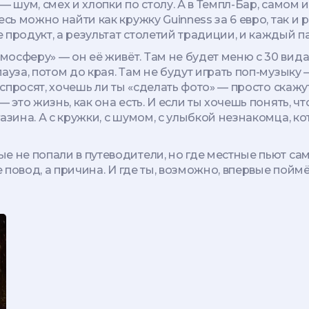
— шум, смех и хлопки по столу. А в
Темпл-Бар
,
самом и
десь можно найти как кружку Guinness за 6 евро, так и
продукт, а результат столетий традиции, и каждый па
осферу» — он её живёт. Там не будет меню с 30 видам
ауза, потом до края. Там не будут играть поп-музыку 
спросят, хочешь ли ты «сделать фото» — просто скажут:
 это жизнь, как она есть. И если ты хочешь понять, чт
азина. А с кружки, с шумом, с улыбкой незнакомца, к
 не попали в путеводители, но где местные пьют сами.
не повод, а причина. И где ты, возможно, впервые по