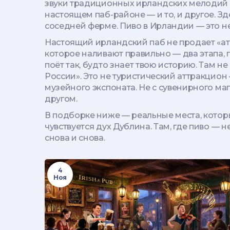
звуки традиционных ирландских мелодий
настоящем паб-районе
— и то, и другое. З
соседней ферме. Пиво в Ирландии — это не 
Настоящий ирландский паб не продает «атм
которое наливают правильно — два этапа, п
поёт так, будто знает твою историю. Там не 
России». Это не туристический аттракцион —
музейного экспоната. Не с сувенирного маг
другом.
В подборке ниже — реальные места, которые
чувствуется дух Дублина. Там, где пиво — 
снова и снова.
4
Ноя