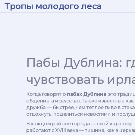
Тропы молодого леса
Пабы Дублина: г
чувствовать ирл
Когда говорят о
пабах Дублина
,
это традиц
общение, а искусство
. Также известные как
дружба — быстрее, чем тёплое пиво в стак
отдохнуть, поделиться новостями и послуша
В каждом районе города — свой характер.
работают с XVIII века
— тишина, как в церкви