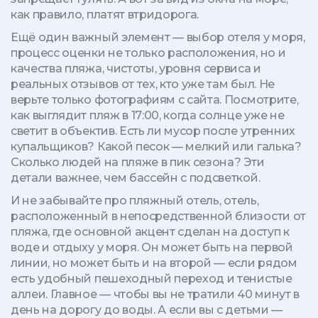
как правило, платят втридорога.
Ещё один важный элемент —
выбор отеля у моря
,
процесс оценки не только расположения, но и
качества пляжа, чистоты, уровня сервиса и
реальных отзывов от тех, кто уже там был
. Не
верьте только фотографиям с сайта. Посмотрите,
как выглядит пляж в 17:00, когда солнце уже не
светит в объектив. Есть ли мусор после утренних
купальщиков? Какой песок — мелкий или галька?
Сколько людей на пляже в пик сезона? Эти
детали важнее, чем бассейн с подсветкой.
И не забывайте про
пляжный отель
,
отель,
расположенный в непосредственной близости от
пляжа, где основной акцент сделан на доступ к
воде и отдыху у моря
. Он может быть на первой
линии, но может быть и на второй — если рядом
есть удобный пешеходный переход и тенистые
аллеи. Главное — чтобы вы не тратили 40 минут в
день на дорогу до воды. А если вы с детьми —