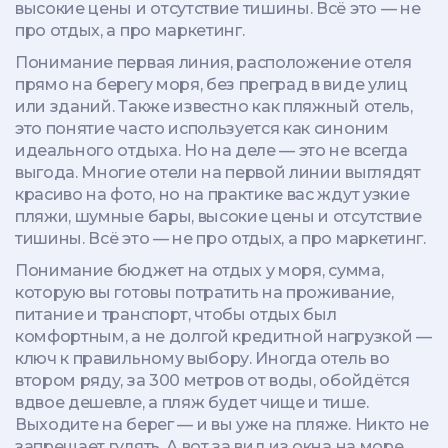
высокие цены и отсутствие тишины. Всё это — не
про отдых, а про маркетинг.
Понимание
первая линия
,
расположение отеля
прямо на берегу моря, без преград в виде улиц
или зданий
. Также известно как
пляжный отель
,
это понятие часто используется как синоним
идеального отдыха. Но на деле — это не всегда
выгода. Многие отели на первой линии выглядят
красиво на фото, но на практике вас ждут узкие
пляжи, шумные бары, высокие цены и отсутствие
тишины. Всё это — не про отдых, а про маркетинг.
Понимание
бюджет на отдых у моря
,
сумма,
которую вы готовы потратить на проживание,
питание и транспорт, чтобы отдых был
комфортным, а не долгой кредитной нагрузкой
—
ключ к правильному выбору. Иногда отель во
втором ряду, за 300 метров от воды, обойдётся
вдвое дешевле, а пляж будет чище и тише.
Выходите на берег — и вы уже на пляже. Никто не
запрещает гулять. А вот за вид из окна на море,