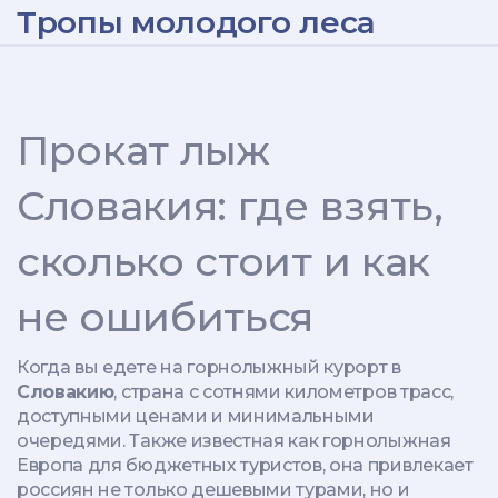
Тропы молодого леса
Прокат лыж
Словакия: где взять,
сколько стоит и как
не ошибиться
Когда вы едете на горнолыжный курорт в
Словакию
,
страна с сотнями километров трасс,
доступными ценами и минимальными
очередями
. Также известная как
горнолыжная
Европа для бюджетных туристов
, она привлекает
россиян не только дешевыми турами, но и