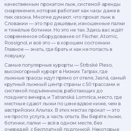
качественным
прокатом лыж
,
системой аренды
снаряжения, которая работает как часы даже в
пик сезона
.
Многие думают, что прокат лыж в
Словакии — это про дешёвые, изношенные палки
и тяжёлые ботинки. Но это не так. Здесь вас ждёт
современное оборудование от Fischer, Atomic,
Rossignol, и всё это — в хорошем состоянии.
Главное — знать, где брать и как не попасть в
ловушку.
Самые популярные курорты —
Štrbské Pleso
,
высокогорный курорт в Низких Татрах, где
лыжные трассы идут прямо от отеля
,
Jasná
,
самый
крупный лыжный центр страны с 50 трассами и
системой подъёмников, работающих до
позднего вечера
, и
Tatranská Lomnica
,
место, где
местные сдают лыжи по цене вдвое ниже, чем в
австрийских Альпах
. В этих местах прокат — это
не просто услуга, а часть опыта. Вы берёте лыжи,
ботинки, палки — всё в одном месте, без
очередей, с бесплатной подгонкой. Некоторые