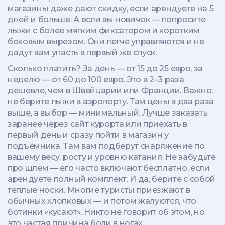
магазины даже дают скидку, если арендуете на 5
дней и больше. А если вы новичок — попросите
лыжи с более мягким фиксатором и коротким
боковым вырезом. Они легче управляются и не
дадут вам упасть в первый же спуск.
Сколько платить? За день — от 15 до 25 евро, за
неделю — от 60 до 100 евро. Это в 2–3 раза
дешевле, чем в Швейцарии или Франции. Важно:
не берите лыжи в аэропорту. Там цены в два раза
выше, а выбор — минимальный. Лучше заказать
заранее через сайт курорта или приехать в
первый день и сразу пойти в магазин у
подъёмника. Там вам подберут снаряжение по
вашему весу, росту и уровню катания. Не забудьте
про шлем — его часто включают бесплатно, если
арендуете полный комплект. И да, берите с собой
тёплые носки. Многие туристы приезжают в
обычных хлопковых — и потом жалуются, что
ботинки «кусают». Никто не говорит об этом, но
это частая причина боли в ногах.