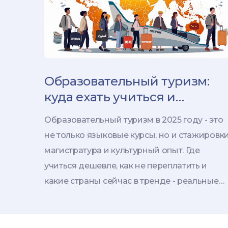
Образовательный туризм:
куда ехать учиться и
проходить стажировки за
Образовательный туризм в 2025 году - это
рубежом в 2025 году
не только языковые курсы, но и стажировки
магистратура и культурный опыт. Где
учиться дешевле, как не переплатить и
какие страны сейчас в тренде - реальные
цифры и советы.