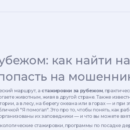
убежом: как найти н
 попасть на мошенни
еский маршрут, а
стажировки за рубежом
,
практичес
огаете животным, живя в другой стране
. Также извест
тории, а в лесу, на берегу океана или в горах — и при
бличкой "Я помогал". Это про то, чтобы понять, как 
к организованы их заповедники — и что вы можете взя
экологические стажировки
,
программы по посадке дер