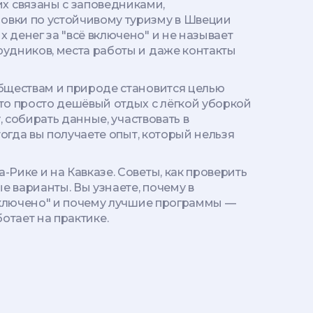
их связаны с заповедниками,
овки по устойчивому туризму в Швеции
 денег за "всё включено" и не называет
рудников, места работы и даже контакты
бществам и природе становится целью
это просто дешёвый отдых с лёгкой уборкой
, собирать данные, участвовать в
тогда вы получаете опыт, который нельзя
Рике и на Кавказе. Советы, как проверить
е варианты. Вы узнаете, почему в
 включено" и почему лучшие программы —
ботает на практике.