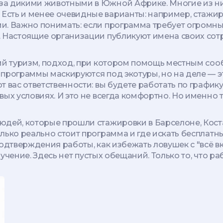
 за дикими животными в Южной Африке
. Многие из н
Есть и менее очевидные варианты: например, стажир
. Важно понимать: если программа требует огромных
. Настоящие организации публикуют имена своих сот
ий туризм
,
подход, при котором помощь местным соо
 программы маскируются под экотуры, но на деле — 
 вас ответственности: вы будете работать по графику
ых условиях. И это не всегда комфортно. Но именно 
дей, которые прошли стажировки в Барселоне, Коста-
лько реально стоит программа и где искать бесплатны
 подтверждения работы, как избежать ловушек с "всё
бучение. Здесь нет пустых обещаний. Только то, что ра