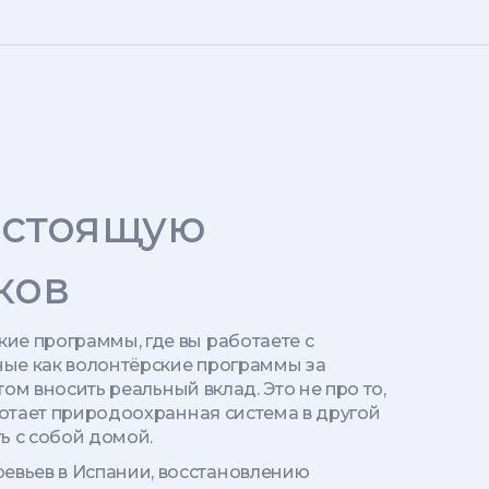
астоящую
ков
кие программы, где вы работаете с
ные как
волонтёрские программы за
 этом вносить реальный вклад.
Это не про то,
работает природоохранная система в другой
ть с собой домой.
евьев в Испании, восстановлению