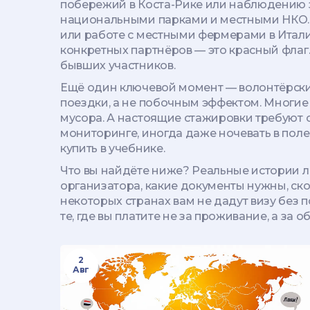
побережий в Коста-Рике или наблюдению
национальными парками и местными НКО. 
или работе с местными фермерами в Италии
конкретных партнёров — это красный флаг
бывших участников.
Ещё один ключевой момент —
волонтёрск
поездки, а не побочным эффектом
. Многие
мусора. А настоящие стажировки требуют от
мониторинге, иногда даже ночевать в полев
купить в учебнике.
Что вы найдёте ниже? Реальные истории лю
организатора, какие документы нужны, ско
некоторых странах вам не дадут визу без
те, где вы платите не за проживание, а за о
2
Авг