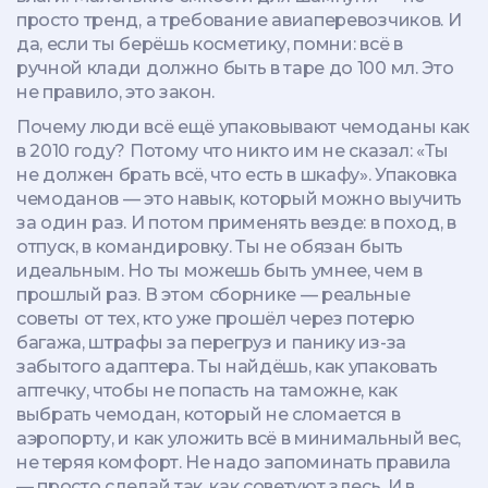
просто тренд, а требование авиаперевозчиков. И
да, если ты берёшь косметику, помни: всё в
ручной клади должно быть в таре до 100 мл. Это
не правило, это закон.
Почему люди всё ещё упаковывают чемоданы как
в 2010 году? Потому что никто им не сказал: «Ты
не должен брать всё, что есть в шкафу». Упаковка
чемоданов — это навык, который можно выучить
за один раз. И потом применять везде: в поход, в
отпуск, в командировку. Ты не обязан быть
идеальным. Но ты можешь быть умнее, чем в
прошлый раз. В этом сборнике — реальные
советы от тех, кто уже прошёл через потерю
багажа, штрафы за перегруз и панику из-за
забытого адаптера. Ты найдёшь, как упаковать
аптечку, чтобы не попасть на таможне, как
выбрать чемодан, который не сломается в
аэропорту, и как уложить всё в минимальный вес,
не теряя комфорт. Не надо запоминать правила
— просто сделай так, как советуют здесь. И в