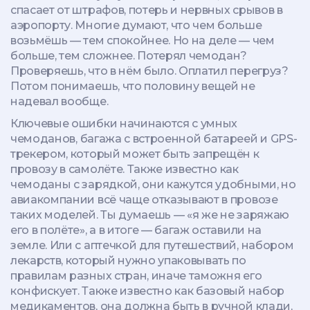
спасает от штрафов, потерь и нервных срывов в
аэропорту.
Многие думают, что чем больше
возьмёшь — тем спокойнее. Но на деле — чем
больше, тем сложнее. Потерял чемодан?
Проверяешь, что в нём было. Оплатил перегруз?
Потом понимаешь, что половину вещей не
надевал вообще.
Ключевые ошибки начинаются с
умных
чемоданов
,
багажа с встроенной батареей и GPS-
трекером, который может быть запрещён к
провозу в самолёте
. Также известно как
чемоданы с зарядкой
, они кажутся удобными, но
авиакомпании всё чаще отказывают в провозе
таких моделей. Ты думаешь — «я же не заряжаю
его в полёте», а в итоге — багаж оставили на
земле. Или с
аптечкой для путешествий
,
набором
лекарств, который нужно упаковывать по
правилам разных стран, иначе таможня его
конфискует
. Также известно как
базовый набор
медикаментов
, она должна быть в ручной клади,