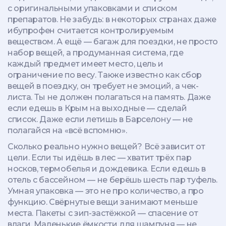
с оригинальными упаковками и списком
препаратов. Не забудь: в некоторых странах даже
ибупрофен считается контролируемым
веществом.
А ещё —
багаж для поездки
,
не просто
набор вещей, а продуманная система, где
каждый предмет имеет место, цель и
ограничение по весу
. Также известно как
сбор
вещей в поездку
, он требует не эмоций, а чек-
листа. Ты не должен полагаться на память. Даже
если едешь в Крым на выходные — сделай
список. Даже если летишь в Барселону — не
полагайся на «всё вспомню».
Сколько реально нужно вещей? Всё зависит от
цели. Если ты идёшь в лес — хватит трёх пар
носков, термобелья и дождевика. Если едешь в
отель с бассейном — не берёшь шесть пар туфель.
Умная упаковка — это не про количество, а про
функцию. Свёрнутые вещи занимают меньше
места. Пакеты с зип-застёжкой — спасение от
влаги. Маленькие ёмкости для шампуня — не