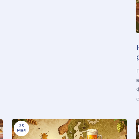
Г
23
Мая