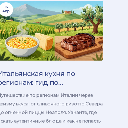
16
Апр
Итальянская кухня по
регионам: гид по
аутентичным блюдам и
Путешествие по регионам Италии через
традициям
ризму вкуса: от сливочного ризотто Севера
о огненной пиццы Неаполя. Узнайте, где
скать аутентичные блюда и как не попасть