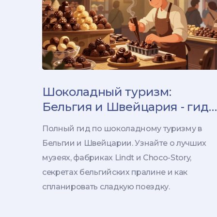
Шоколадный туризм:
Бельгия и Швейцария - гид
по лучшим музеям,
Полный гид по шоколадному туризму в
фабрикам и дегустациям
Бельгии и Швейцарии. Узнайте о лучших
музеях, фабриках Lindt и Choco-Story,
секретах бельгийских пралине и как
спланировать сладкую поездку.