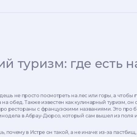
й туризм: где есть н
дешь не просто посмотреть на лес или горы, а чтобы
а на обед
. Также известен как
кулинарный туризм
, он
про рестораны с французскими названиями. Это про б
инодела в Абрау-Дюрсо, который сам вышел из поля и
 почему в Истре он такой, а не иначе: из-за пастбищ,