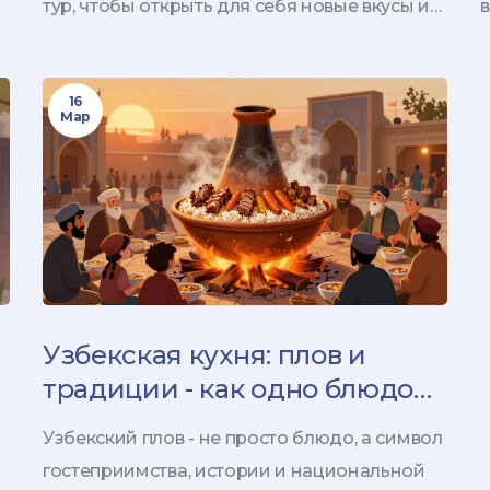
тур, чтобы открыть для себя новые вкусы и
в
культуры.
16
Мар
Узбекская кухня: плов и
традиции - как одно блюдо
объединяет народ
Узбекский плов - не просто блюдо, а символ
гостеприимства, истории и национальной