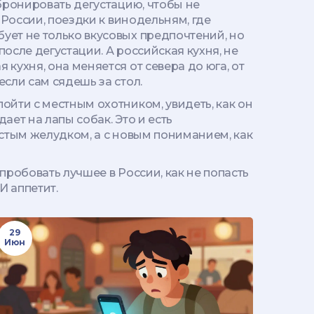
 бронировать дегустацию, чтобы не
 России
,
поездки к винодельням, где
ебует не только вкусовых предпочтений, но
 после дегустации.
А
российская кухня
,
не
я кухня
, она меняется от севера до юга, от
если сам сядешь за стол.
ойти с местным охотником, увидеть, как он
дает на лапы собак. Это и есть
устым желудком, а с новым пониманием, как
 пробовать лучшее в России, как не попасть
И аппетит.
29
Июн