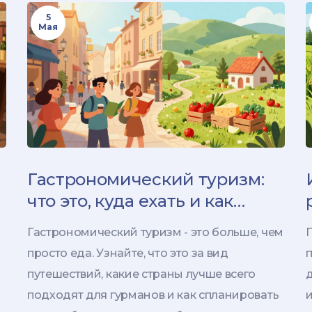
5
Мая
Гастрономический туризм:
что это, куда ехать и как
спланировать вкусное
Гастрономический туризм - это больше, чем
путешествие
просто еда. Узнайте, что это за вид
п
путешествий, какие страны лучше всего
д
подходят для гурманов и как спланировать
и