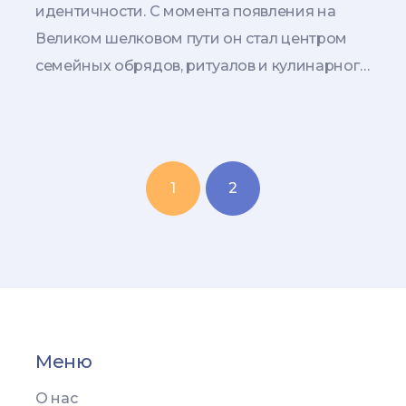
идентичности. С момента появления на
Великом шелковом пути он стал центром
семейных обрядов, ритуалов и кулинарного
мастерства. Плов - это традиция, которую
передают из поколения в поколение.
1
2
Меню
О нас