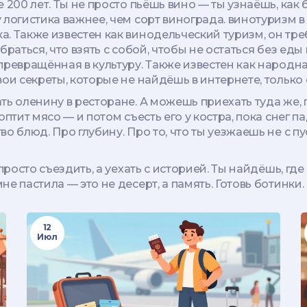
 200 лет. Ты не просто пьёшь вино — ты узнаёшь, как
 логистика важнее, чем сорт винограда.
винотуризм в
ка
. Также известен как
винодельческий туризм
, он тр
раться, что взять с собой, чтобы не остаться без еды
превращённая в культуру
. Также известен как
народна
ои секреты, которые не найдёшь в интернете, только 
ь оленину в ресторане. А можешь приехать туда же, п
птит мясо — и потом съесть его у костра, пока снег па
о блюд. Про глубину. Про то, что ты уезжаешь не с п
просто съездить, а уехать с историей. Ты найдёшь, где
 пастила — это не десерт, а память. Готовь ботинки. 
12
Июл