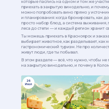
которые паслись на одном и том же участке
приехать в закрытую винодельню, и почему
можно попробовать вино прямо у источни
и планирования: когда бронировать, как доб
просто набор блюд, а система выживания, 
леса до степи — и каждый регион хранит св
Ты можешь приехать в Красноярск и заказат
выбирает животное, как разделывает, как ко
гастрономический туризм. Не про количеств
живут люди, где ты побывал.
В этом разделе — всё, что нужно, чтобы не 
на закрытую винодельню, и почему в Коломне
26
Июл