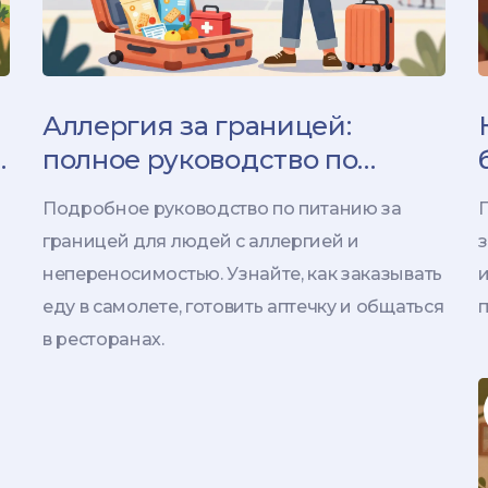
Аллергия за границей:
и
полное руководство по
безопасному питанию в
Подробное руководство по питанию за
путешествиях
границей для людей с аллергией и
з
непереносимостью. Узнайте, как заказывать
еду в самолете, готовить аптечку и общаться
п
в ресторанах.