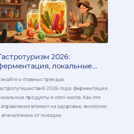
Гастротуризм 2026:
ферментация, локальные
продукты и zero waste
знайте о главных трендах
гастропутешествий 2026 года: ферментация,
окальные продукты и zero waste. Как эти
направления влияют на здоровье, экологию
 впечатления от поездки.