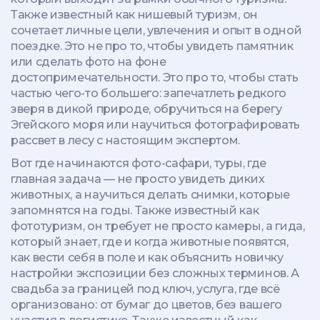
Также известный как
нишевый туризм
, он
сочетает личные цели, увлечения и опыт в одной
поездке.
Это не про то, чтобы увидеть памятник
или сделать фото на фоне
достопримечательности. Это про то, чтобы стать
частью чего-то большего: запечатлеть редкого
зверя в дикой природе, обручиться на берегу
Эгейского моря или научиться фотографировать
рассвет в лесу с настоящим экспертом.
Вот где начинаются
фото-сафари
,
туры, где
главная задача — не просто увидеть диких
животных, а научиться делать снимки, которые
запомнятся на годы
. Также известный как
фототуризм
, он требует не просто камеры, а гида,
который знает, где и когда животные появятся,
как вести себя в поле и как объяснить новичку
настройки экспозиции без сложных терминов.
А
свадьба за границей под ключ
,
услуга, где всё
организовано: от бумаг до цветов, без вашего