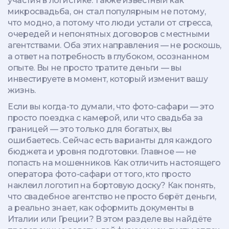
участия в логистике
. Также известный как
микросвадьба
, он стал популярным не потому,
что модно, а потому что люди устали от стресса,
очередей и непонятных договоров с местными
агентствами.
Оба этих направления — не роскошь,
а ответ на потребность в глубоком, осознанном
опыте. Вы не просто тратите деньги — вы
инвестируете в момент, который изменит вашу
жизнь.
Если вы когда-то думали, что фото-сафари — это
просто поездка с камерой, или что свадьба за
границей — это только для богатых, вы
ошибаетесь. Сейчас есть варианты для каждого
бюджета и уровня подготовки. Главное — не
попасть на мошенников. Как отличить настоящего
оператора фото-сафари от того, кто просто
наклеил логотип на бортовую доску? Как понять,
что свадебное агентство не просто берёт деньги,
а реально знает, как оформить документы в
Италии или Греции? В этом разделе вы найдёте