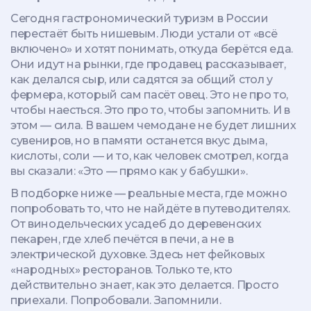
Сегодня гастрономический туризм в России
перестаёт быть нишевым. Люди устали от «всё
включено» и хотят понимать, откуда берётся еда.
Они идут на рынки, где продавец рассказывает,
как делался сыр, или садятся за общий стол у
фермера, который сам пасёт овец. Это не про то,
чтобы наесться. Это про то, чтобы запомнить. И в
этом — сила. В вашем чемодане не будет лишних
сувениров, но в памяти останется вкус дыма,
кислоты, соли — и то, как человек смотрел, когда
вы сказали: «Это — прямо как у бабушки».
В подборке ниже — реальные места, где можно
попробовать то, что не найдёте в путеводителях.
От винодельческих усадеб до деревенских
пекарен, где хлеб печётся в печи, а не в
электрической духовке. Здесь нет фейковых
«народных» ресторанов. Только те, кто
действительно знает, как это делается. Просто
приехали. Попробовали. Запомнили.