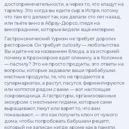
достопримечательности, а через то, что кладут на
тарелку.
Это когда вы едите сыр в Истре, потому
что там его делают так, как делали сто лет назад,
или пьёте вино в Абрау-Дюрсо, глядя на
виноградники, которые видели ещё империю.
Гастрономический туризм не требует дорогих
ресторанов. Он требует curiosity — любопытства.
Вы идёте не за названием блюда, а за историей:
почему в Красноярске едят оленину, а в Коломне
— пастилу? Это не просто продукты, это ответы на
вопросы, которые задавали ваши прабабушки.
местные продукты
,
те, что не продаются в
супермаркетах, а растут, пасутся, ферментируются
или коптятся рядом с вами
— вот настоящая
сокровищница. А
гастротуры
,
организованные
экскурсии с местными гидами, которые сами
выращивают, пекут или варят то, что вам
показывают
, — это как получить ключ от чужого
дома, чтобы попробовать бабушкин рецепт,
который не записан нигде, кроме как в памяти.