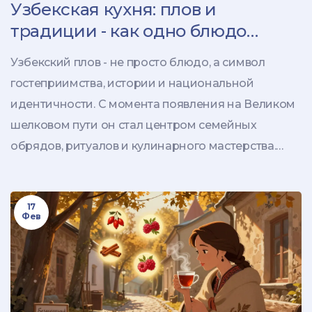
Узбекская кухня: плов и
традиции - как одно блюдо
объединяет народ
Узбекский плов - не просто блюдо, а символ
гостеприимства, истории и национальной
идентичности. С момента появления на Великом
шелковом пути он стал центром семейных
обрядов, ритуалов и кулинарного мастерства.
Плов - это традиция, которую передают из
поколения в поколение.
17
Фев