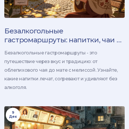
Безалкогольные
гастромаршруты: напитки, чаи и
настои, которые стоит
Безалкогольные гастромаршруты - это
попробовать
путешествие через вкус и традицию: от
облепихового чая до мате с мелиссой. Узнайте,
какие напитки лечат, согревают и удивляют без
алкоголя.
9
Дек