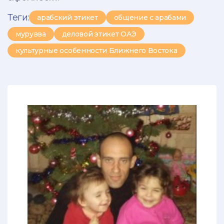
Теги:
арабский этикет
общение с арабами
мурувва
деловой этикет ОАЭ
культурные особенности Ближнего Востока