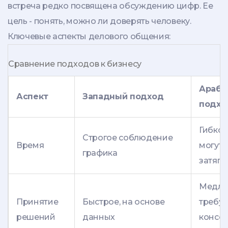
встреча редко посвящена обсуждению цифр. Ее
цель - понять, можно ли доверять человеку.
Ключевые аспекты делового общения:
Сравнение подходов к бизнесу
Арабс
Аспект
Западный подход
подхо
Гибкое
Строгое соблюдение
Время
могут
графика
затяги
Медле
Принятие
Быстрое, на основе
требуе
решений
данных
консен