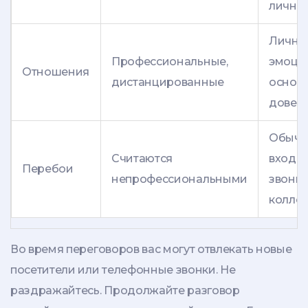
личных
Личны
Профессиональные,
эмоци
Отношения
дистанцированные
основ
довер
Обычн
Считаются
входя
Перебои
непрофессиональными
звонки
коллег
Во время переговоров вас могут отвлекать новые
посетители или телефонные звонки. Не
раздражайтесь. Продолжайте разговор