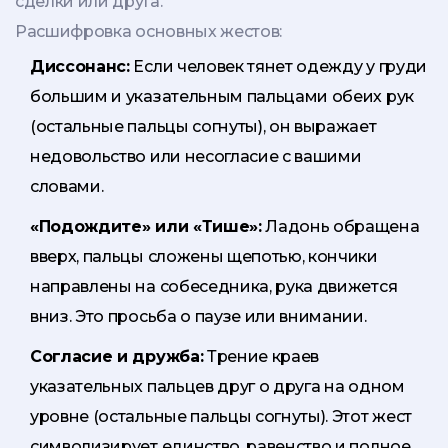
сделки или друга.
Расшифровка основных жестов:
Диссонанс:
Если человек тянет одежду у груди
большим и указательным пальцами обеих рук
(остальные пальцы согнуты), он выражает
недовольство или несогласие с вашими
словами.
«Подождите» или «Тише»:
Ладонь обращена
вверх, пальцы сложены щепотью, кончики
направлены на собеседника, рука движется
вниз. Это просьба о паузе или внимании.
Согласие и дружба:
Трение краев
указательных пальцев друг о друга на одном
уровне (остальные пальцы согнуты). Этот жест
символизирует единство, равенство и полное