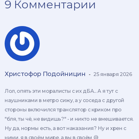
9 Комментарии
Христофор Подойницин
-
25 января 2026
Лол, опять эти моралисты с их дБА... А я тут с
наушниками в метро сижу, а у соседа с другой
стороны включился транслятор с криком про
"бля, ты чё, не видишь?" - и никто не вмешивается.
Ну да, нормы есть, а вот наказания? Ну и хрен с
ними, я в своём мире, а вы в своём 😅