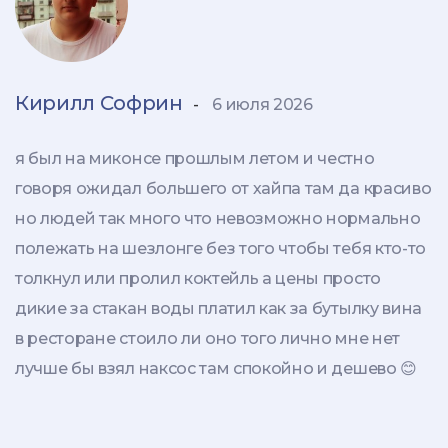
Кирилл Софрин
-
6 июля 2026
я был на миконсе прошлым летом и честно
говоря ожидал большего от хайпа там да красиво
но людей так много что невозможно нормально
полежать на шезлонге без того чтобы тебя кто-то
толкнул или пролил коктейль а цены просто
дикие за стакан воды платил как за бутылку вина
в ресторане стоило ли оно того лично мне нет
лучше бы взял наксос там спокойно и дешево 😊