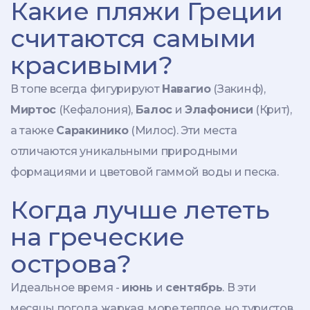
Какие пляжи Греции
считаются самыми
красивыми?
В топе всегда фигурируют
Навагио
(Закинф),
Миртос
(Кефалония),
Балос
и
Элафониси
(Крит),
а также
Саракинико
(Милос). Эти места
отличаются уникальными природными
формациями и цветовой гаммой воды и песка.
Когда лучше лететь
на греческие
острова?
Идеальное время -
июнь
и
сентябрь
. В эти
месяцы погода жаркая, море теплое, но туристов