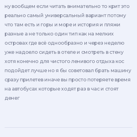
ну вообщем если читать внимательно то крит это
реально самый универсальный вариант потому
что там есть и горы и море и история и пляжи
разные а не только один тип как на мелких
островах где всё однообразно и через неделю
уже надоело сидеть в отеле и смотреть в стену
хотя конечно для чистого ленивого отдыха кос
подойдет лучше но я бы советовал брать машину
сразу прилетев иначе вы просто потеряете время
на автобусах которые ходят раз в час и стоят
денег