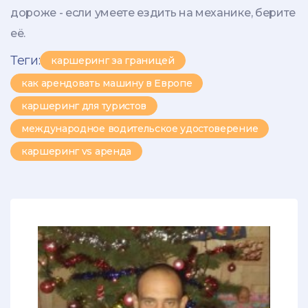
дороже - если умеете ездить на механике, берите
её.
Теги:
каршеринг за границей
как арендовать машину в Европе
каршеринг для туристов
международное водительское удостоверение
каршеринг vs аренда