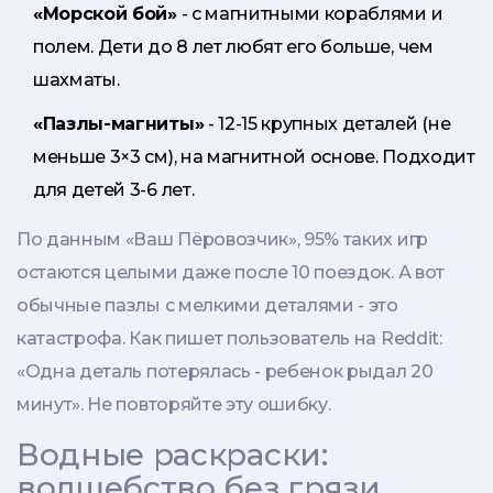
«Морской бой»
- с магнитными кораблями и
полем. Дети до 8 лет любят его больше, чем
шахматы.
«Пазлы-магниты»
- 12-15 крупных деталей (не
меньше 3×3 см), на магнитной основе. Подходит
для детей 3-6 лет.
По данным «Ваш Пёровозчик», 95% таких игр
остаются целыми даже после 10 поездок. А вот
обычные пазлы с мелкими деталями - это
катастрофа. Как пишет пользователь на Reddit:
«Одна деталь потерялась - ребенок рыдал 20
минут». Не повторяйте эту ошибку.
Водные раскраски:
волшебство без грязи