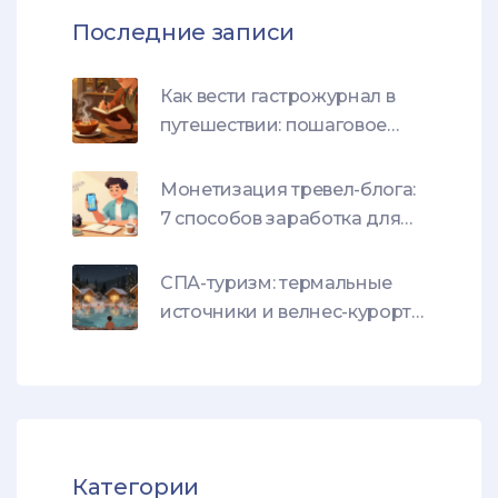
Последние записи
Как вести гастрожурнал в
путешествии: пошаговое
руководство по заметкам и
рейтингам
Монетизация тревел-блога:
7 способов заработка для
начинающих и профи
СПА-туризм: термальные
источники и велнес-курорты
мира
Категории