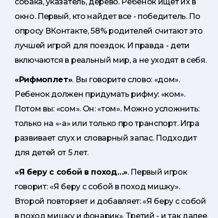
собака, указатель, дерево. Ребенок ищет их в
окно. Первый, кто найдет все - победитель. По
опросу ВКонтакте, 58% родителей считают это
лучшей игрой для поездок. И правда - дети
включаются в реальный мир, а не уходят в себя.
«Рифмоплет»
. Вы говорите слово: «дом».
Ребенок должен придумать рифму: «ком».
Потом вы: «сом». Он: «том». Можно усложнить:
только на «-а» или только про транспорт. Игра
развивает слух и словарный запас. Подходит
для детей от 5 лет.
«Я беру с собой в поход…»
. Первый игрок
говорит: «Я беру с собой в поход мишку».
Второй повторяет и добавляет: «Я беру с собой
в поход мишку и фонарик». Третий - и так далее.