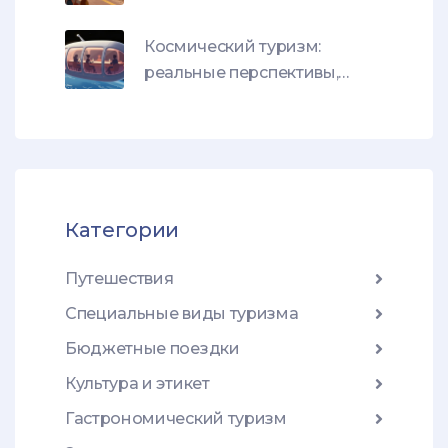
паровозы и услышать
истории
Космический туризм:
реальные перспективы,
цены и способы полета в
космос
Категории
Путешествия
Специальные виды туризма
Бюджетные поездки
Культура и этикет
Гастрономический туризм