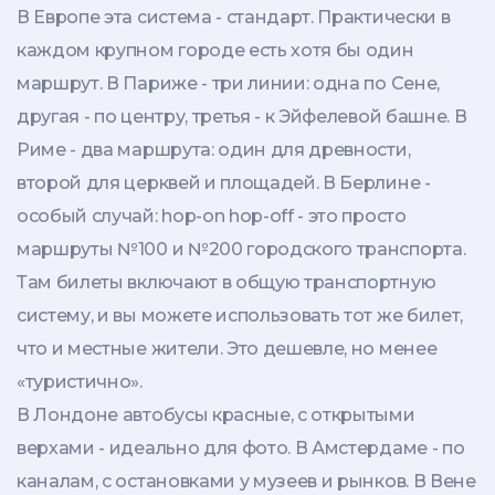
В Европе эта система - стандарт. Практически в
каждом крупном городе есть хотя бы один
маршрут. В Париже - три линии: одна по Сене,
другая - по центру, третья - к Эйфелевой башне. В
Риме - два маршрута: один для древности,
второй для церквей и площадей. В Берлине -
особый случай: hop-on hop-off - это просто
маршруты №100 и №200 городского транспорта.
Там билеты включают в общую транспортную
систему, и вы можете использовать тот же билет,
что и местные жители. Это дешевле, но менее
«туристично».
В Лондоне автобусы красные, с открытыми
верхами - идеально для фото. В Амстердаме - по
каналам, с остановками у музеев и рынков. В Вене