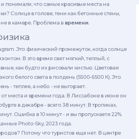
 и понимали, что самые красивые места на
и? Солнце в голове, тени как бетонные стены,
а не в камере. Проблема в
времени
.
 физика
stagram. Это физический промежуток, когда солнце
зонтом. В это время свет мягкий, теплый, с
авные, как будто их рисовали кистью. Цветовая
зкого белого света в полдень (5500-6500 К). Это
нь - теплее, а небо - не выгорает.
от места и времени года. В Лиссабоне в июне он
бурге в декабре - всего 38 минут. В тропиках,
инут. Ошибка в 10 минут - и вы пропускаете 22%
данные Photo-Sky, 2023 года.
родов? Потому что туристов еще нет. В центре