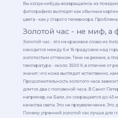
Вы когда-нибудь возвращались из поездки
фотографиях выглядят как обычные картинк
цвета - как у старого телевизора. Проблем
Золотой час - не миф, а
Золотой час - это не красивое слово из In
находится между 6 и 16 градусами над гори
золотистым оттенком. Тени не резкие, а пл
температура - около 3500 К, в отличие от ре
значит, что кожа выглядит естественно, каме
Продолжительность золотого часа зависит 
длится два с половиной часа. В Санкт-Петер
например, на Бали, он сокращается до 45 м
качества света. Это не преувеличение. Это 
Почему утренний золотой час лучше для го