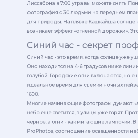
Лиссабона в 7:00 утра вы можете снять Понт
фотография с 30 людьми на переднем плане
для природы. На пляже Кашкайша солнце ка
возникает эффект «огненной дорожки». Эт
Синий час - секрет про
Синий час - это время, когда солнце уже у
Оно находится на 4-6 градусов ниже линии
голубой. Городские огни включаются, но ещ
идеальное время для съемки ночных пейзаж
1600.
Многие начинающие фотографы думают: «Син
небо еще светится, а улицы уже горят. Про
черное, а огни - как мигающие лампочки. В
ProPhotos, соотношение освещенности неба