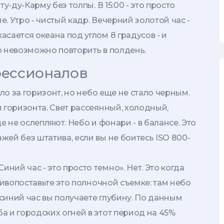
у-ду-Карму без толпы. В 15:00 - это просто
. Утро - чистый кадр. Вечерний золотой час -
сается океана под углом 8 градусов - и
о невозможно повторить в полдень.
фессионалов
шло за горизонт, но небо еще не стало черным.
 горизонта. Свет рассеянный, холодный,
е не ослепляют. Небо и фонари - в балансе. Это
ей без штатива, если вы не боитесь ISO 800-
ий час - это просто темно». Нет. Это когда
тивопоставьте это полночной съемке: там небо
 синий час вы получаете глубину. По данным
 и городских огней в этот период на 45%