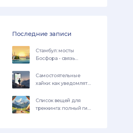
Последние записи
Стамбул: мосты
Босфора - связь
Европы и Азии для
путешественников
Самостоятельные
хайки: как уведомлять
о маршруте и сроки
связи
Список вещей для
треккинга: полный гид
по снаряжению и
питанию