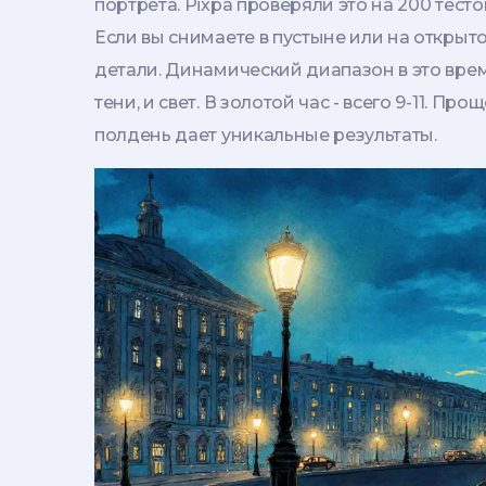
портрета. Pixpa проверяли это на 200 тест
Если вы снимаете в пустыне или на открыто
детали. Динамический диапазон в это время
тени, и свет. В золотой час - всего 9-11. Про
полдень дает уникальные результаты.