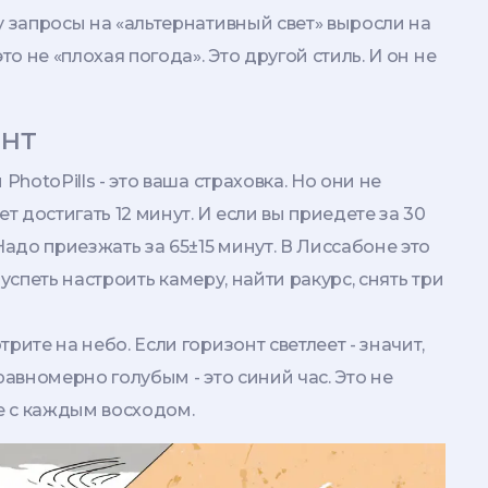
у запросы на «альтернативный свет» выросли на
то не «плохая погода». Это другой стиль. И он не
ент
PhotoPills - это ваша страховка. Но они не
 достигать 12 минут. И если вы приедете за 30
Надо приезжать за 65±15 минут. В Лиссабоне это
ы успеть настроить камеру, найти ракурс, снять три
рите на небо. Если горизонт светлеет - значит,
равномерно голубым - это синий час. Это не
те с каждым восходом.