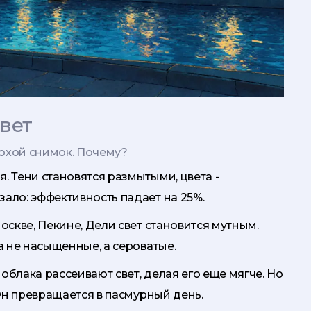
вет
лохой снимок. Почему?
я. Тени становятся размытыми, цвета -
ало: эффективность падает на 25%.
Москве, Пекине, Дели свет становится мутным.
а не насыщенные, а сероватые.
 облака рассеивают свет, делая его еще мягче. Но
 Он превращается в пасмурный день.