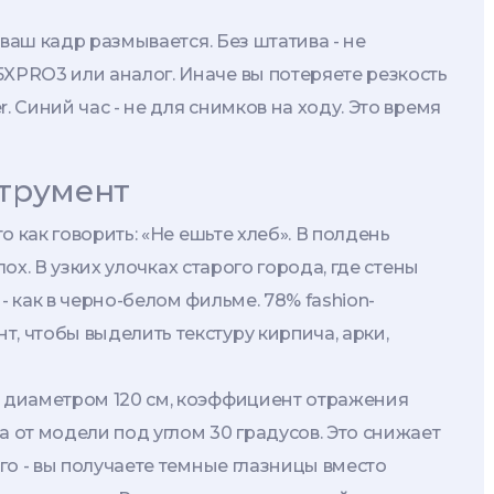
и ваш кадр размывается. Без штатива - не
XPRO3 или аналог. Иначе вы потеряете резкость
r. Синий час - не для снимков на ходу. Это время
струмент
то как говорить: «Не ешьте хлеб». В полдень
плох. В узких улочках старого города, где стены
- как в черно-белом фильме. 78% fashion-
, чтобы выделить текстуру кирпича, арки,
, диаметром 120 см, коэффициент отражения
ра от модели под углом 30 градусов. Это снижает
ого - вы получаете темные глазницы вместо