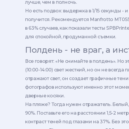
лучше, чем в полночь.
Но есть подвох: выдержка в 1/15 секунды - 
получится. Рекомендуется Manfrotto MT055
в 63% случаев, как показали тесты SPBPrinte
для спокойной, продуманной съемки.
Полдень - не враг, а ин
Все говорят: «Не снимайте в полдень». Но э
(10:00-14:00) свет жесткий, но он не всегда 
отражают свет, он создает графичные тени 
фотографов используют именно этот момент
дверные косяки.
На пляже? Тогда нужен отражатель. Белый
90%. Поставьте его на расстоянии 1,5-2 мет
контраст теней под глазами на 37%. Без эт