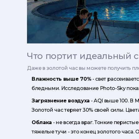
Что портит идеальный с
Даже в золотой час вы можете получить п
Влажность выше 70%
- свет рассеиваетс
бледными. Исследование Photo-Sky показ
Загрязнение воздуха
- AQI выше 100. В 
Золотой час теряет 30% своей силы. Цвет
Облака
- не всегда враг. Тонкие перистые
тяжелые тучи - это конец золотого часа.