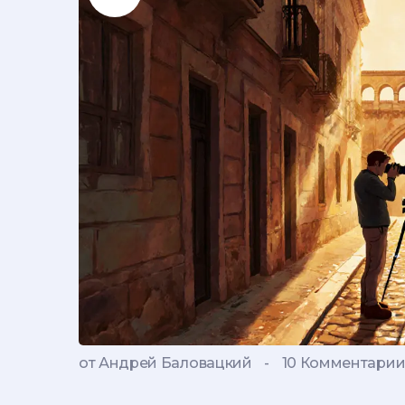
от Андрей Баловацкий
-
10 Комментари