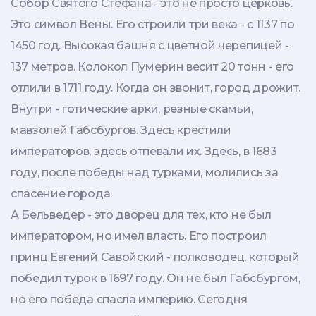
Собор Святого Стефана - это не просто церковь.
Это символ Вены. Его строили три века - с 1137 по
1450 год. Высокая башня с цветной черепицей -
137 метров. Колокол Пумерин весит 20 тонн - его
отлили в 1711 году. Когда он звонит, город дрожит.
Внутри - готические арки, резные скамьи,
мавзолей Габсбургов. Здесь крестили
императоров, здесь отпевали их. Здесь, в 1683
году, после победы над турками, молились за
спасение города.
А Бельведер - это дворец для тех, кто не был
императором, но имел власть. Его построил
принц Евгений Савойский - полководец, который
победил турок в 1697 году. Он не был Габсбургом,
но его победа спасла империю. Сегодня