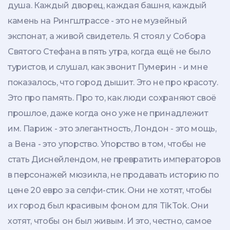
душа. Каждый дворец, каждая башня, каждый
камень на Рингштрассе - это не музейный
экспонат, а живой свидетель. Я стоял у Собора
Святого Стефана в пять утра, когда ещё не было
туристов, и слушал, как звонит Пумерин - и мне
показалось, что город дышит. Это не про красоту.
Это про память. Про то, как люди сохраняют своё
прошлое, даже когда оно уже не принадлежит
им. Париж - это элегантность, Лондон - это мощь,
а Вена - это упорство. Упорство в том, чтобы не
стать Диснейлендом, не превратить императоров
в персонажей мюзикла, не продавать историю по
цене 20 евро за селфи-стик. Они не хотят, чтобы
их город был красивым фоном для TikTok. Они
хотят, чтобы он был живым. И это, честно, самое