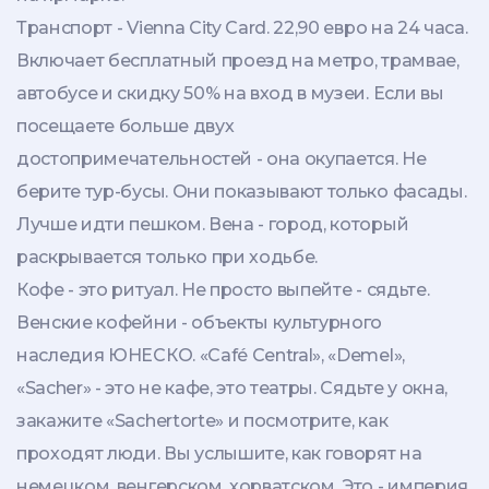
Транспорт - Vienna City Card. 22,90 евро на 24 часа.
Включает бесплатный проезд на метро, трамвае,
автобусе и скидку 50% на вход в музеи. Если вы
посещаете больше двух
достопримечательностей - она окупается. Не
берите тур-бусы. Они показывают только фасады.
Лучше идти пешком. Вена - город, который
раскрывается только при ходьбе.
Кофе - это ритуал. Не просто выпейте - сядьте.
Венские кофейни - объекты культурного
наследия ЮНЕСКО. «Café Central», «Demel»,
«Sacher» - это не кафе, это театры. Сядьте у окна,
закажите «Sachertorte» и посмотрите, как
проходят люди. Вы услышите, как говорят на
немецком, венгерском, хорватском. Это - империя,