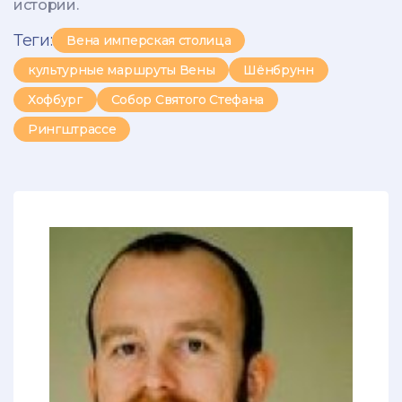
истории.
Теги:
Вена имперская столица
культурные маршруты Вены
Шёнбрунн
Хофбург
Собор Святого Стефана
Рингштрассе