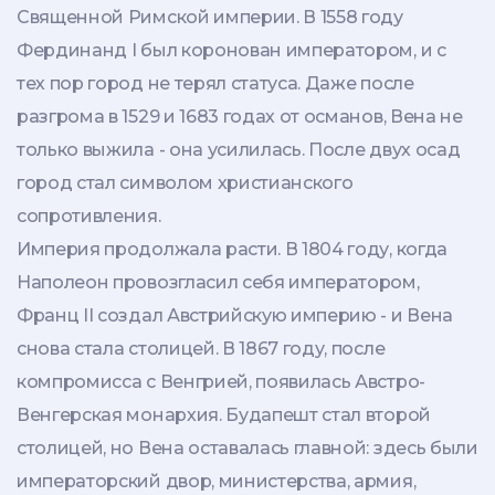
Священной Римской империи. В 1558 году
Фердинанд I был коронован императором, и с
тех пор город не терял статуса. Даже после
разгрома в 1529 и 1683 годах от османов, Вена не
только выжила - она усилилась. После двух осад
город стал символом христианского
сопротивления.
Империя продолжала расти. В 1804 году, когда
Наполеон провозгласил себя императором,
Франц II создал Австрийскую империю - и Вена
снова стала столицей. В 1867 году, после
компромисса с Венгрией, появилась Австро-
Венгерская монархия. Будапешт стал второй
столицей, но Вена оставалась главной: здесь были
императорский двор, министерства, армия,