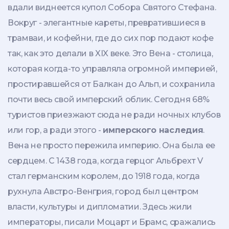
вдали виднеется купол Собора Святого Стефана.
Вокруг - элегантные кареты, превратившиеся в
трамваи, и кофейни, где до сих пор подают кофе
так, как это делали в XIX веке. Это Вена - столица,
которая когда-то управляла огромной империей,
простиравшейся от Балкан до Альп, и сохранила
почти весь свой имперский облик. Сегодня 68%
туристов приезжают сюда не ради ночных клубов
или гор, а ради этого -
имперского наследия
.
Вена не просто пережила империю. Она была ее
сердцем. С 1438 года, когда герцог Альбрехт V
стал германским королем, до 1918 года, когда
рухнула Австро-Венгрия, город был центром
власти, культуры и дипломатии. Здесь жили
императоры, писали Моцарт и Брамс, сражались