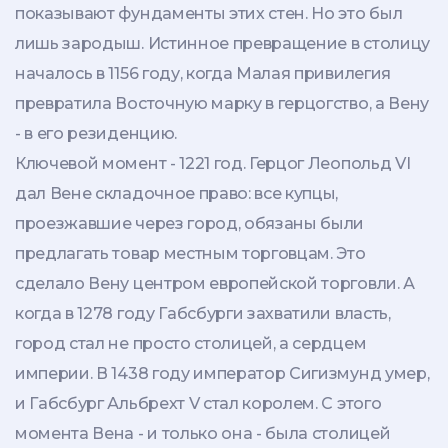
показывают фундаменты этих стен. Но это был
лишь зародыш. Истинное превращение в столицу
началось в 1156 году, когда Малая привилегия
превратила Восточную марку в герцогство, а Вену
- в его резиденцию.
Ключевой момент - 1221 год. Герцог Леопольд VI
дал Вене складочное право: все купцы,
проезжавшие через город, обязаны были
предлагать товар местным торговцам. Это
сделало Вену центром европейской торговли. А
когда в 1278 году Габсбурги захватили власть,
город стал не просто столицей, а сердцем
империи. В 1438 году император Сигизмунд умер,
и Габсбург Альбрехт V стал королем. С этого
момента Вена - и только она - была столицей