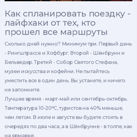
Как спланировать поездку -
лайфхаки от тех, кто
прошел все маршруты
Сколько дней нужно? Минимум три. Первый день
- Рингштрассе и Хофбург. Второй - Шёнбрунн и
Бельведер. Третий - Собор Святого Стефана,
музеи искусства и кофейни. Не пытайтесь
уместить все в один день. Вы устанете, и ничего
не запомните.
Лучшее время - март-май или сентябрь-октябрь.
Температура 10-20°C, туристов на 40% меньше,
чем летом. В июле и августе вы будете стоять в
очередях по два часа, а в Шёнбрунне - в толпе, как
на ярмарке.