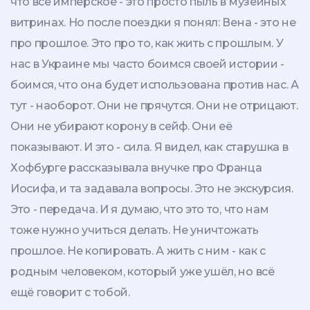
что всё имперское - это просто пыль в музейных
витринах. Но после поездки я понял: Вена - это не
про прошлое. Это про то, как жить с прошлым. У
нас в Украине мы часто боимся своей истории -
боимся, что она будет использована против нас. А
тут - наоборот. Они не прячутся. Они не отрицают.
Они не убирают корону в сейф. Они её
показывают. И это - сила. Я видел, как старушка в
Хофбурге рассказывала внучке про Франца
Иосифа, и та задавала вопросы. Это не экскурсия.
Это - передача. И я думаю, что это то, что нам
тоже нужно учиться делать. Не уничтожать
прошлое. Не копировать. А жить с ним - как с
родным человеком, который уже ушёл, но всё
ещё говорит с тобой.